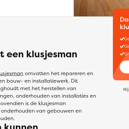
Da
kl
Ge
Ge
t een klusjesman
Gr
lusjesman
omvatten het repareren en
n bouw- en installatiewerk. Dit
ighoudt met het herstellen van
Wij
ingen, onderhouden van installaties en
Bovendien is de klusjesman
ig onderhouden van gebouwen en
ouden.
n kunnen