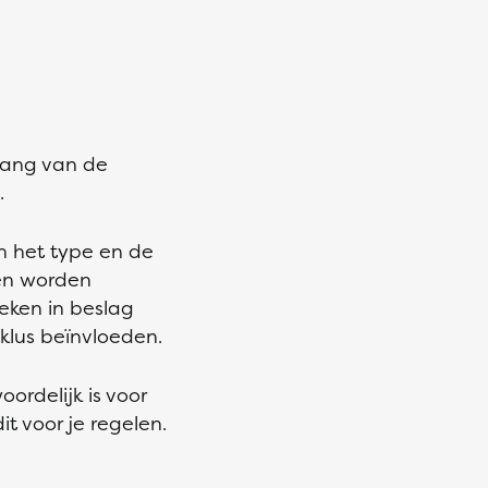
mvang van de
.
an het type en de
ren worden
eken in beslag
lus beïnvloeden.
ordelijk is voor
t voor je regelen.