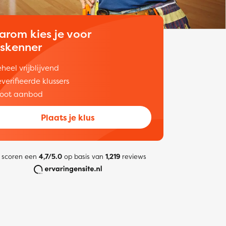
arom kies je voor
uskenner
heel vrijblijvend
verifieerde klussers
oot aanbod
Plaats je klus
 scoren een
4,7/5.0
op basis van
1,219
reviews