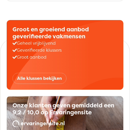
Groot en groeiend aanbod
geverifieerde vakmensen
Geheel vrijblijvend
Geverifieerde klussers
Groot aanbod
Alle klussen bekijken
Onze klanten geven gemiddeld een
9,2 / 10,0 op Ervaringensite