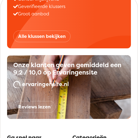
Geverifieerde klussers
Groot aanbod
Alle klussen bekijken
Onze klanten geven gemiddeld een
9,2 / 10,0 op Ervaringensite
Reviews lezen
Ga snel naar
Categorieën