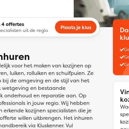
 4 offertes
Plaats je klus
Da
ecialisten uit de regio
kl
Ge
inhuren
Ge
Gr
delijk voor het maken van kozijnen op
, luiken, rolluiken en schuifpuien. Ze
 bij de omgeving en de stijl van het
t wetgeving en bestaande
Vi
ok onderhoud en reparatie aan. Op
ko
ofessionals in jouw regio. Wij hebben
Waa
 erkende kozijnen specialisten die je
spe
offerte willen uitbrengen. Het inhuren
koz
handbereik via Kluskenner. Vul