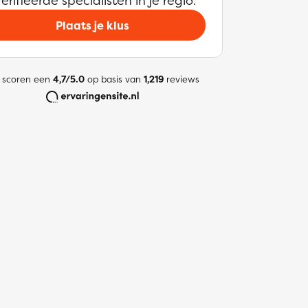
erifieerde specialisten in je regio.
Plaats je klus
 scoren een
4,7/5.0
op basis van
1,219
reviews