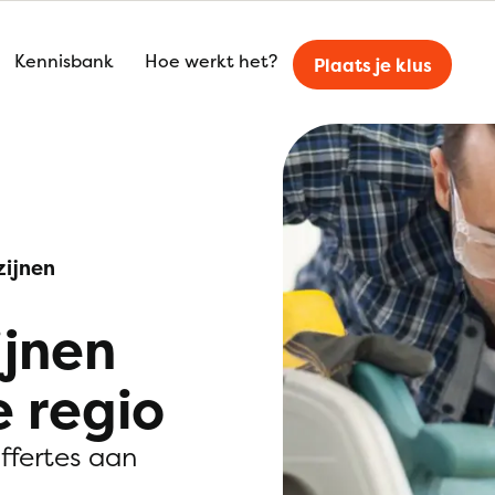
Kennisbank
Hoe werkt het?
Plaats je klus
zijnen
ijnen
e regio
offertes aan