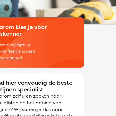
arom kies je voor
uskenner
heel vrijblijvend
verifieerde klussers
oot aanbod
nd hier eenvoudig de beste
zijnen specialist
rom zelf uren zoeken naar
cialisten op het gebied van
ijnen? Wij sturen je klus naar