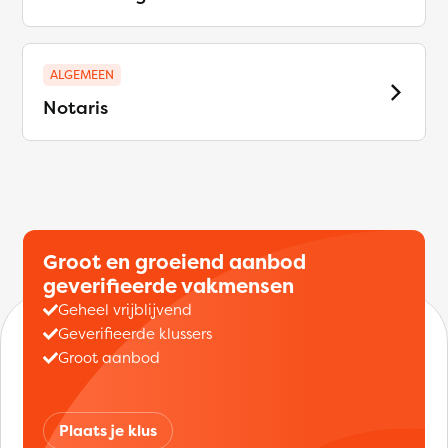
ALGEMEEN
Notaris
Groot en groeiend aanbod
geverifieerde vakmensen
Geheel vrijblijvend
Geverifieerde klussers
Groot aanbod
Plaats je klus