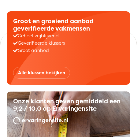
Groot en groeiend aanbod
geverifieerde vakmensen
Geheel vrijblijvend
Geverifieerde klussers
Groot aanbod
Alle klussen bekijken
Onze klanten geven gemiddeld een
9,2 / 10,0 op Ervaringensite