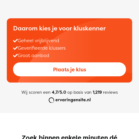
Daarom kies je voor kluskenner
Geheel vrijblijvend
Geverifieerde klussers
Groot aanbod
Plaats je klus
Wij scoren een
4,7/5.0
op basis van
1,219
reviews
Zoek binnen enkele minuten dé