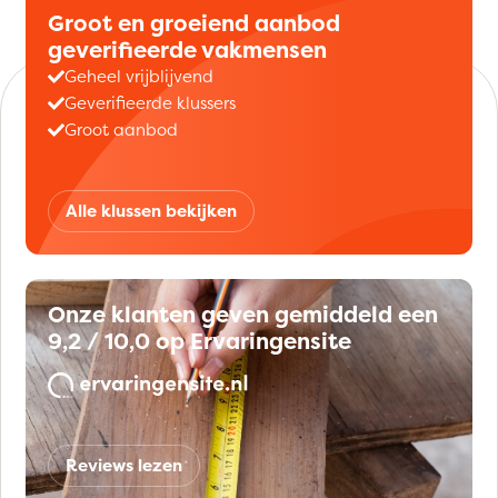
Groot en groeiend aanbod
geverifieerde vakmensen
Geheel vrijblijvend
Geverifieerde klussers
Groot aanbod
Alle klussen bekijken
Onze klanten geven gemiddeld een
9,2 / 10,0 op Ervaringensite
Reviews lezen