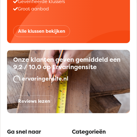
Geverifieerde klussers
Groot aanbod
Alle klussen bekijken
Onze klanten geven gemiddeld een
9,2 / 10,0 op Ervaringensite
Reviews lezen
Ga snel naar
Categorieën