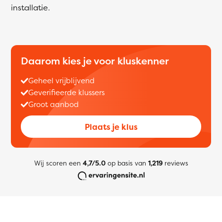
installatie.
Daarom kies je voor kluskenner
Geheel vrijblijvend
Geverifieerde klussers
Groot aanbod
Plaats je klus
Wij scoren een
4,7/5.0
op basis van
1,219
reviews