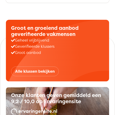
Groot en groeiend aanbod
geverifieerde vakmensen
Geheel vrijblijvend
Geverifieerde klussers
Groot aanbod
Alle klussen bekijken
Onze klanten geven gemiddeld een
9,2 / 10,0 op Ervaringensite