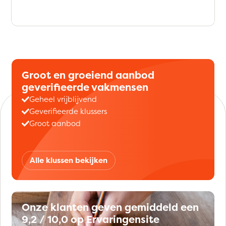
Groot en groeiend aanbod
geverifieerde vakmensen
Geheel vrijblijvend
Geverifieerde klussers
Groot aanbod
Alle klussen bekijken
Onze klanten geven gemiddeld een
9,2 / 10,0 op Ervaringensite