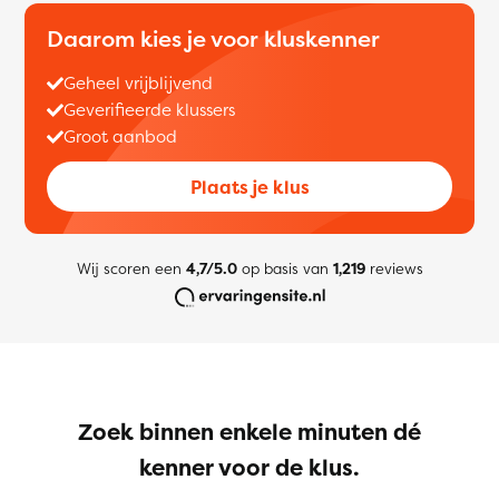
Daarom kies je voor kluskenner
Geheel vrijblijvend
Geverifieerde klussers
Groot aanbod
Plaats je klus
Wij scoren een
4,7/5.0
op basis van
1,219
reviews
Zoek binnen enkele minuten dé
kenner voor de klus.