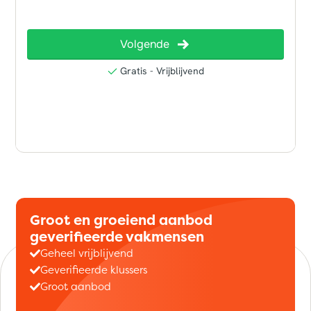
Groot en groeiend aanbod
geverifieerde vakmensen
Geheel vrijblijvend
Geverifieerde klussers
Groot aanbod