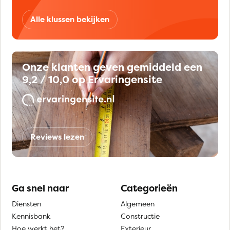
Alle klussen bekijken
Onze klanten geven gemiddeld een
9,2 / 10,0 op Ervaringensite
Reviews lezen
Ga snel naar
Categorieën
Diensten
Algemeen
Kennisbank
Constructie
Hoe werkt het?
Exterieur