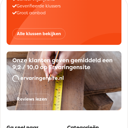
Geverifieerde klussers
Groot aanbod
Alle klussen bekijken
Onze klanten geven gemiddeld een
9,2 / 10,0 op Ervaringensite
Reviews lezen
Ga snel naar
Categorieën