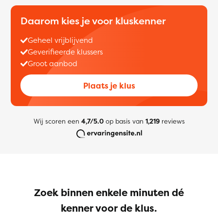
Daarom kies je voor kluskenner
Geheel vrijblijvend
Geverifieerde klussers
Groot aanbod
Plaats je klus
Wij scoren een
4,7/5.0
op basis van
1,219
reviews
Zoek binnen enkele minuten dé
kenner voor de klus.