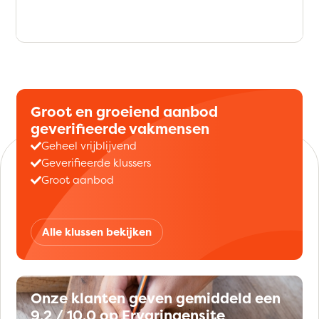
Groot en groeiend aanbod
geverifieerde vakmensen
Geheel vrijblijvend
Geverifieerde klussers
Groot aanbod
Alle klussen bekijken
Onze klanten geven gemiddeld een
9,2 / 10,0 op Ervaringensite