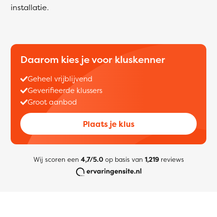
installatie.
Daarom kies je voor kluskenner
Geheel vrijblijvend
Geverifieerde klussers
Groot aanbod
Plaats je klus
Wij scoren een
4,7/5.0
op basis van
1,219
reviews