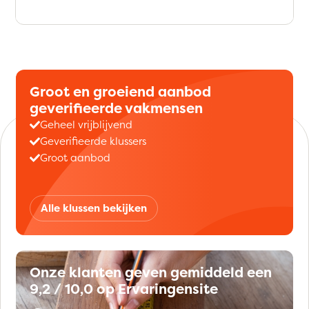
Groot en groeiend aanbod
geverifieerde vakmensen
Geheel vrijblijvend
Geverifieerde klussers
Groot aanbod
Alle klussen bekijken
Onze klanten geven gemiddeld een
9,2 / 10,0 op Ervaringensite