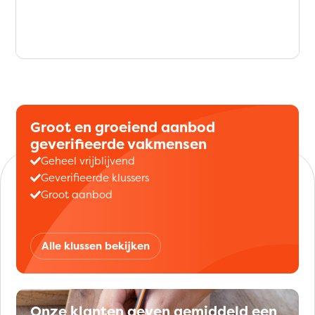
Groot en groeiend aanbod
geverifieerde vakmensen
Geheel vrijblijvend
Geverifieerde klussers
Groot aanbod
Alle klussen bekijken
Onze klanten geven gemiddeld een