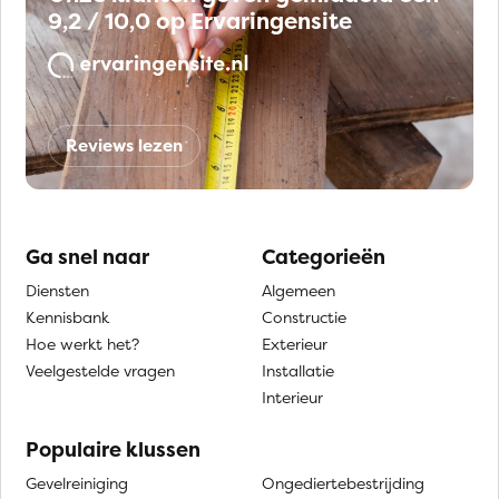
9,2 / 10,0 op Ervaringensite
Reviews lezen
Ga snel naar
Categorieën
Diensten
Algemeen
Kennisbank
Constructie
Hoe werkt het?
Exterieur
Veelgestelde vragen
Installatie
Interieur
Populaire klussen
Gevelreiniging
Ongediertebestrijding