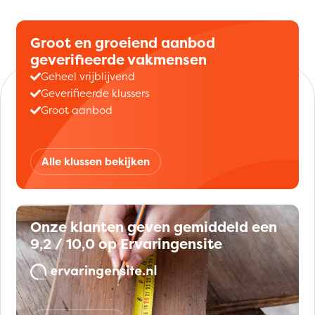
Groot en groeiend aanbod
geverifieerde vakmensen
Geheel vrijblijvend
Geverifieerde klussers
Groot aanbod
Alle klussen bekijken
Onze klanten geven gemiddeld een
9,2 / 10,0 op Ervaringensite