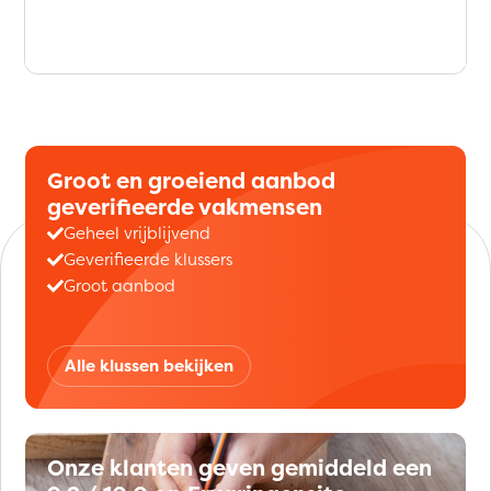
Groot en groeiend aanbod
geverifieerde vakmensen
Geheel vrijblijvend
Geverifieerde klussers
Groot aanbod
Alle klussen bekijken
Onze klanten geven gemiddeld een