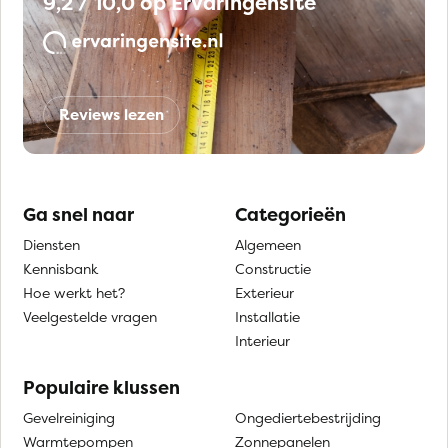
9,2 / 10,0 op Ervaringensite
Reviews lezen
Ga snel naar
Categorieën
Diensten
Algemeen
Kennisbank
Constructie
Hoe werkt het?
Exterieur
Veelgestelde vragen
Installatie
Interieur
Populaire klussen
Gevelreiniging
Ongediertebestrijding
Warmtepompen
Zonnepanelen