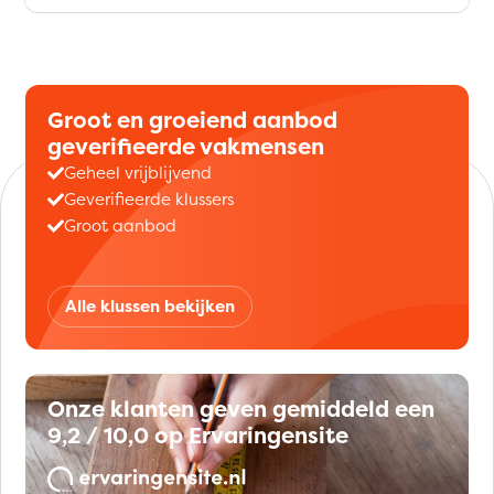
Groot en groeiend aanbod
geverifieerde vakmensen
Geheel vrijblijvend
Geverifieerde klussers
Groot aanbod
Alle klussen bekijken
Onze klanten geven gemiddeld een
9,2 / 10,0 op Ervaringensite