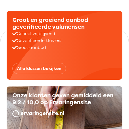
Groot en groeiend aanbod
geverifieerde vakmensen
Geheel vrijblijvend
Geverifieerde klussers
Groot aanbod
Alle klussen bekijken
Onze klanten geven gemiddeld een
9,2 / 10,0 op Ervaringensite