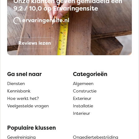
Onze klanten geven gemiddeld een
9,2 / 10,0 op Ervaringensite
Reviews lezen
Ga snel naar
Categorieën
Diensten
Algemeen
Kennisbank
Constructie
Hoe werkt het?
Exterieur
Veelgestelde vragen
Installatie
Interieur
Populaire klussen
Gevelreiniging
Ongediertebestrijding