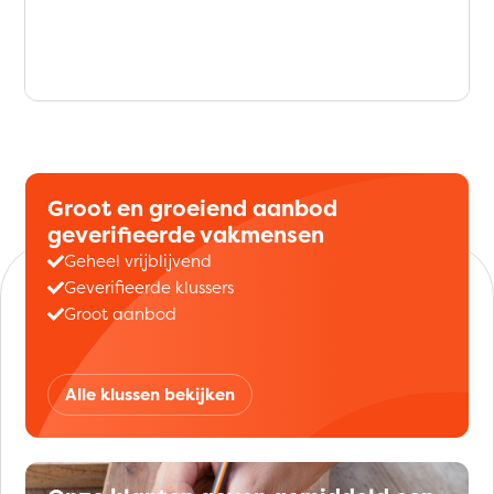
Groot en groeiend aanbod
geverifieerde vakmensen
Geheel vrijblijvend
Geverifieerde klussers
Groot aanbod
Alle klussen bekijken