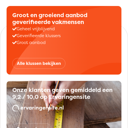
Groot en groeiend aanbod
geverifieerde vakmensen
Geheel vrijblijvend
Geverifieerde klussers
Groot aanbod
Alle klussen bekijken
Onze klanten geven gemiddeld een
9,2 / 10,0 op Ervaringensite