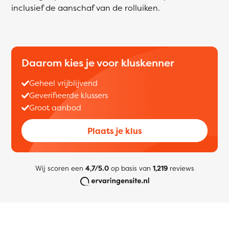
inclusief de aanschaf van de rolluiken.
Daarom kies je voor kluskenner
Geheel vrijblijvend
Geverifieerde klussers
Groot aanbod
Plaats je klus
Wij scoren een
4,7/5.0
op basis van
1,219
reviews