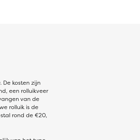
 De kosten zijn
d, een rolluikveer
rvangen van de
e rolluik is de
estal rond de €20,