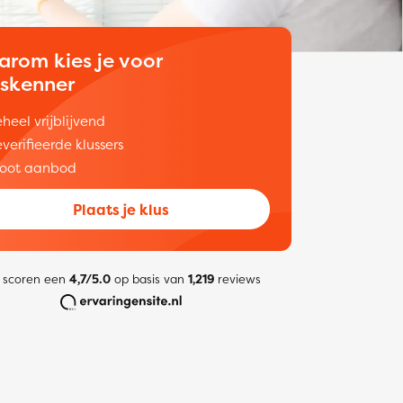
arom kies je voor
uskenner
heel vrijblijvend
verifieerde klussers
oot aanbod
Plaats je klus
 scoren een
4,7/5.0
op basis van
1,219
reviews