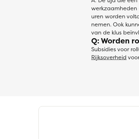
A: De tijd die een
werkzaamheden en
uren worden volt
nemen. Ook kunne
van de klus beïnv
Q: Worden ro
Subsidies voor ro
Rijksoverheid
voor