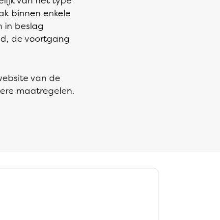
elijk van het type
ak binnen enkele
 in beslag
d, de voortgang
website van de
dere maatregelen.