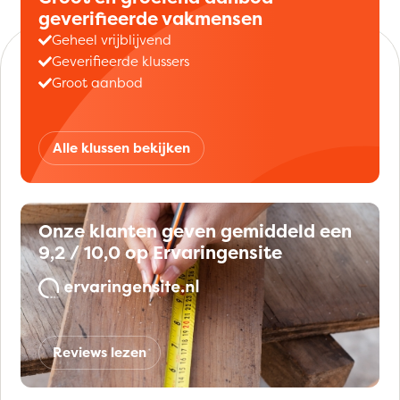
geverifieerde vakmensen
Geheel vrijblijvend
Geverifieerde klussers
Groot aanbod
Alle klussen bekijken
Onze klanten geven gemiddeld een
9,2 / 10,0 op Ervaringensite
Reviews lezen