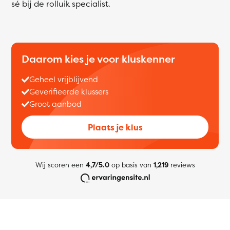
sé bij de rolluik specialist.
Daarom kies je voor kluskenner
Geheel vrijblijvend
Geverifieerde klussers
Groot aanbod
Plaats je klus
Wij scoren een
4,7/5.0
op basis van
1,219
reviews