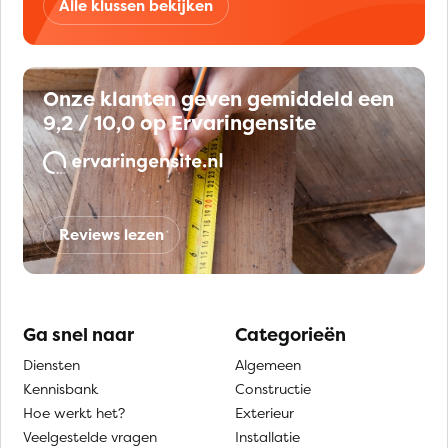
Alle klussen bekijken
Onze klanten geven gemiddeld een
9,2 / 10,0 op Ervaringensite
Reviews lezen
Ga snel naar
Categorieën
Diensten
Algemeen
Kennisbank
Constructie
Hoe werkt het?
Exterieur
Veelgestelde vragen
Installatie