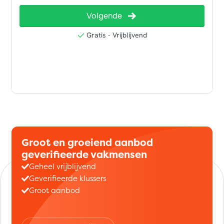
Groot en groeiend aanbod
geverifieerde vakmensen
Geheel vrijblijvend
Geverifieerde klussers
Groot aanbod