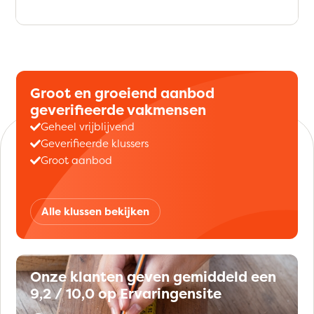
Groot en groeiend aanbod
geverifieerde vakmensen
Geheel vrijblijvend
Geverifieerde klussers
Groot aanbod
Alle klussen bekijken
Onze klanten geven gemiddeld een
9,2 / 10,0 op Ervaringensite