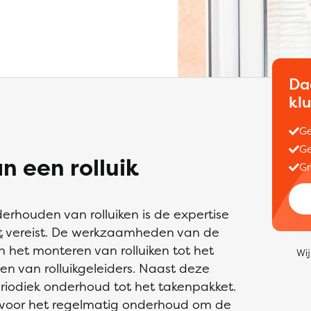
Da
kl
Ge
Ge
n een rolluik
Gr
derhouden van rolluiken is de expertise
t
vereist. De werkzaamheden van de
van het monteren van rolluiken tot het
Wij
en van rolluikgeleiders. Naast deze
iodiek onderhoud tot het takenpakket.
rg voor het regelmatig onderhoud om de