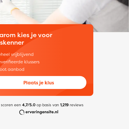
arom kies je voor
uskenner
heel vrijblijvend
verifieerde klussers
oot aanbod
Plaats je klus
 scoren een
4,7/5.0
op basis van
1,219
reviews