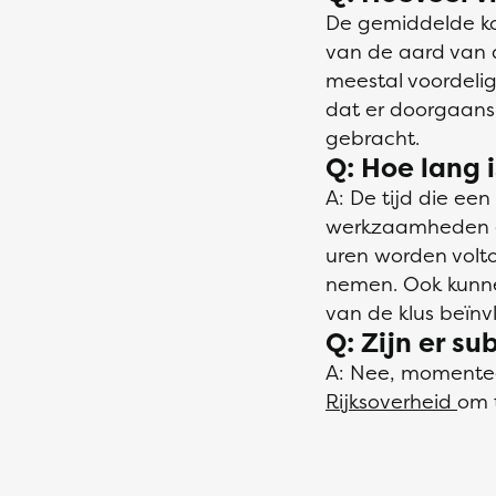
De gemiddelde kos
van de aard van d
meestal voordelig
dat er doorgaans 
gebracht.
Q: Hoe lang i
A: De tijd die een
werkzaamheden en
uren worden volt
nemen. Ook kunne
van de klus beïnv
Q: Zijn er su
A: Nee, momenteel
Rijksoverheid
om t