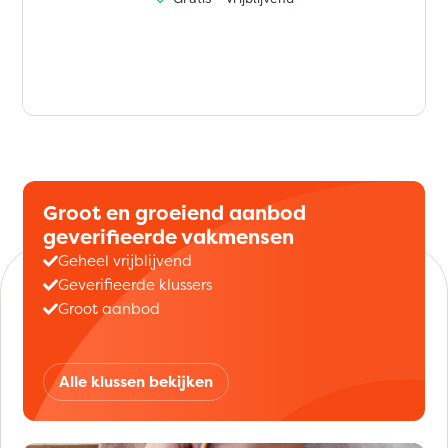
Groot en groeiend aanbod
geverifieerde vakmensen
Geheel vrijblijvend
Geverifieerde klussers
Groot aanbod
Alle klussen bekijken