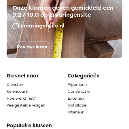
Onze klanten geven gemiddeld een
9,2 / 10,0 op Ervaringensite
Reviews lezen
Ga snel naar
Categorieën
Diensten
Algemeen
Kennisbank
Constructie
Hoe werkt het?
Exterieur
Veelgestelde vragen
Installatie
Interieur
Populaire klussen