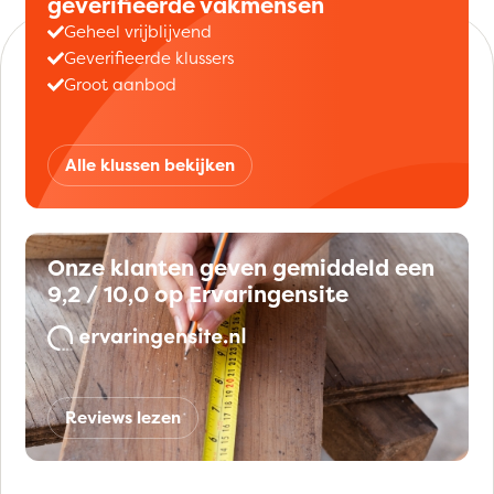
geverifieerde vakmensen
Geheel vrijblijvend
Geverifieerde klussers
Groot aanbod
Alle klussen bekijken
Onze klanten geven gemiddeld een
9,2 / 10,0 op Ervaringensite
Reviews lezen