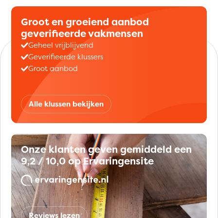
Groot en groeiend aanbod
geverifieerde vakmensen
Geheel vrijblijvend
Geverifieerde klussers
Groot aanbod
Alle klussen bekijken
Onze klanten geven gemiddeld een
9,2 / 10,0 op Ervaringensite
Reviews lezen