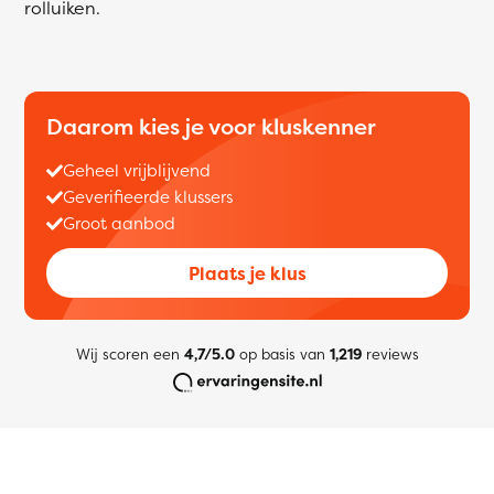
rolluiken.
Daarom kies je voor kluskenner
Geheel vrijblijvend
Geverifieerde klussers
Groot aanbod
Plaats je klus
Wij scoren een
4,7/5.0
op basis van
1,219
reviews