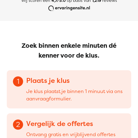
Wij scoren een
4,7/5.0
op basis van
1,219
reviews
Zoek binnen enkele minuten dé
kenner voor de klus.
Plaats je klus
1
Je klus plaatst je binnen 1 minuut via ons
aanvraagformulier.
Vergelijk de offertes
2
Ontvang gratis en vrijblijvend offertes