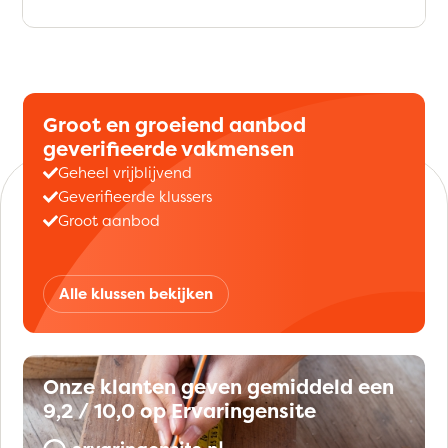
Groot en groeiend aanbod
geverifieerde vakmensen
Geheel vrijblijvend
Geverifieerde klussers
Groot aanbod
Alle klussen bekijken
Onze klanten geven gemiddeld een
9,2 / 10,0 op Ervaringensite