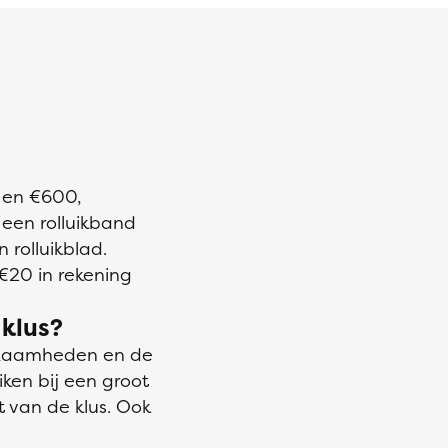
0 en €600,
 een rolluikband
 rolluikblad.
 €20 in rekening
 klus?
erkzaamheden en de
iken bij een groot
 van de klus. Ook