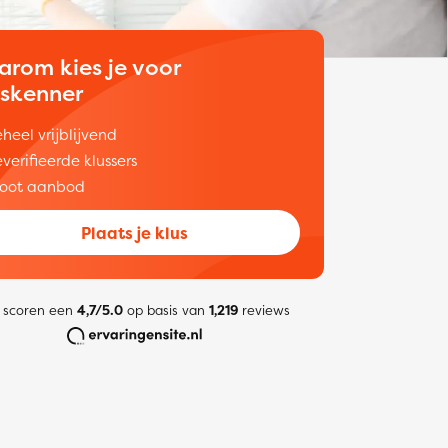
arom kies je voor
uskenner
heel vrijblijvend
verifieerde klussers
oot aanbod
Plaats je klus
 scoren een
4,7/5.0
op basis van
1,219
reviews