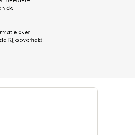
ter meerdere
en de
ormatie over
 de
Rijksoverheid
.