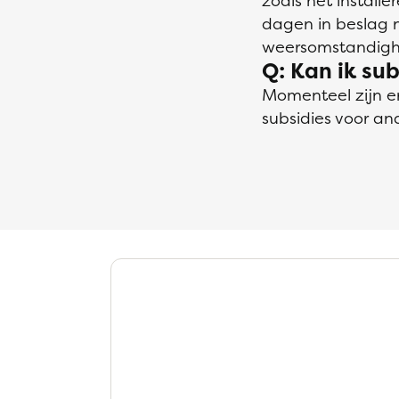
zoals het install
dagen in beslag n
weersomstandigh
Q: Kan ik su
Momenteel zijn er
subsidies voor a