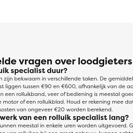
lde vragen over loodgieters
luik specialist duur?
ten zijn bekwaam in verschillende taken. De gemidde
list liggen tussen €90 en €600, afhankelijk van de aa
 een rolluikband, veer of bediening is meestal go
motor of een rolluikblad. Houd er rekening mee dat 
ijkosten van ongeveer €20 worden berekend.
werk van een rolluik specialist lang?
 kunnen meestal in enkele uren worden uitgevoerd. G