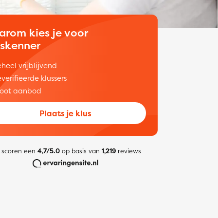
arom kies je voor
uskenner
heel vrijblijvend
verifieerde klussers
oot aanbod
Plaats je klus
 scoren een
4,7/5.0
op basis van
1,219
reviews