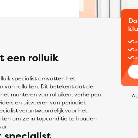
Da
kl
Ge
Ge
 een rolluik
Gr
lluik specialist
omvatten het
 van rolluiken. Dit betekent dat de
t het monteren van rolluiken, verhelpen
Wij
eiders en uitvoeren van periodiek
ecialist verantwoordelijk voor het
iken om ze in topconditie te houden
ur.
 specialist