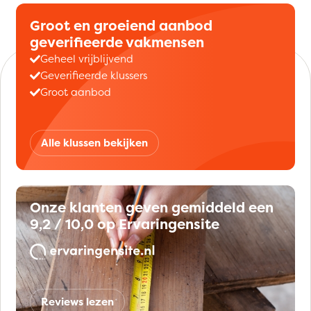
Groot en groeiend aanbod
geverifieerde vakmensen
Geheel vrijblijvend
Geverifieerde klussers
Groot aanbod
Alle klussen bekijken
Onze klanten geven gemiddeld een
9,2 / 10,0 op Ervaringensite
Reviews lezen