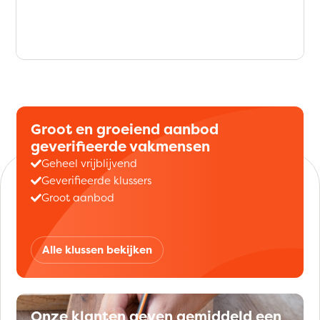
Groot en groeiend aanbod
geverifieerde vakmensen
Geheel vrijblijvend
Geverifieerde klussers
Groot aanbod
Alle klussen bekijken
Onze klanten geven gemiddeld een