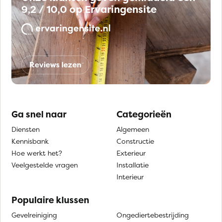
9,2 / 10,0 op Ervaringensite
Reviews lezen
Ga snel naar
Categorieën
Diensten
Algemeen
Kennisbank
Constructie
Hoe werkt het?
Exterieur
Veelgestelde vragen
Installatie
Interieur
Populaire klussen
Gevelreiniging
Ongediertebestrijding