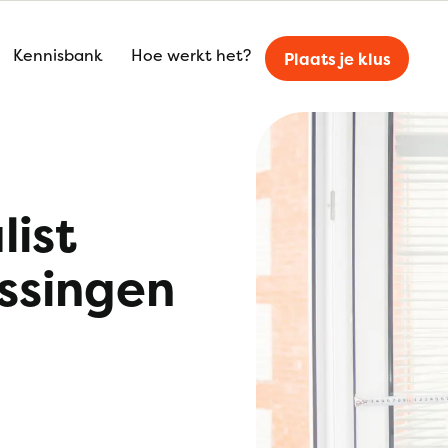
Kennisbank
Hoe werkt het?
Plaats je klus
list
issingen