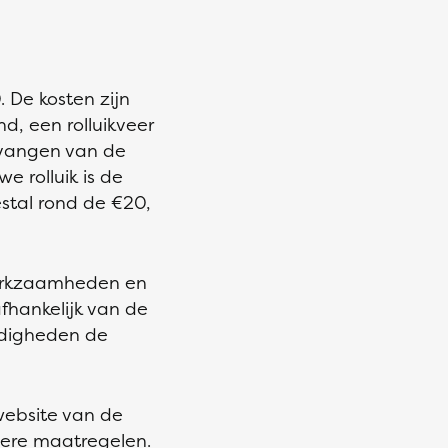
 De kosten zijn
d, een rolluikveer
rvangen van de
e rolluik is de
estal rond de €20,
 werkzaamheden en
fhankelijk van de
ndigheden de
website van de
dere maatregelen.