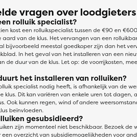
lde vragen over loodgieters
en rolluik specialist?
en kost een rolluikspecialist tussen de €90 en €600.
e aard van de klus. Het vervangen van een rolluikban
zal bijvoorbeeld meestal goedkoper zijn dan het ve
ikblad. In het geval van het installeren van een nieuw
van de duur van de klus. Let op: de voorrijkosten, me
uurt het installeren van rolluiken?
olluik specialist nodig heeft, is afhankelijk van de
klus. Dit kan variëren van enkele uren tot dagen, a
lus. Ook kunnen regen, wind of andere weersomsta
lus beïnvloeden.
lluiken gesubsidieerd?
lluiken zijn momenteel niet beschikbaar. Bezoek de 
 een overzicht van subsidiemogelijkheden voor an