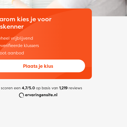
arom kies je voor
uskenner
heel vrijblijvend
verifieerde klussers
oot aanbod
Plaats je klus
 scoren een
4,7/5.0
op basis van
1,219
reviews