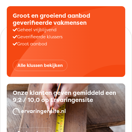
Groot en groeiend aanbod
geverifieerde vakmensen
Geheel vrijblijvend
Geverifieerde klussers
Groot aanbod
Alle klussen bekijken
Onze klanten geven gemiddeld een
9,2 / 10,0 op Ervaringensite