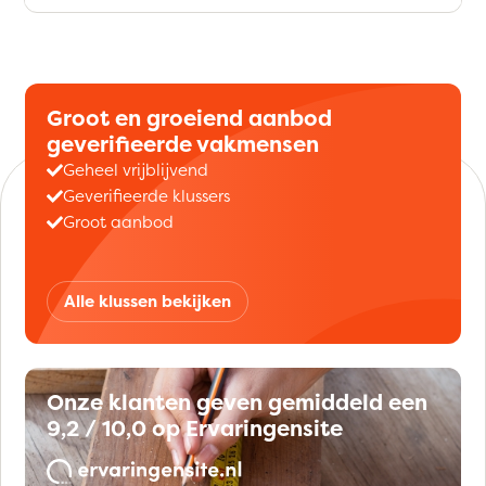
Groot en groeiend aanbod
geverifieerde vakmensen
Geheel vrijblijvend
Geverifieerde klussers
Groot aanbod
Alle klussen bekijken
Onze klanten geven gemiddeld een
9,2 / 10,0 op Ervaringensite