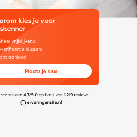
arom kies je voor
uskenner
heel vrijblijvend
verifieerde klussers
oot aanbod
Plaats je klus
 scoren een
4,7/5.0
op basis van
1,219
reviews