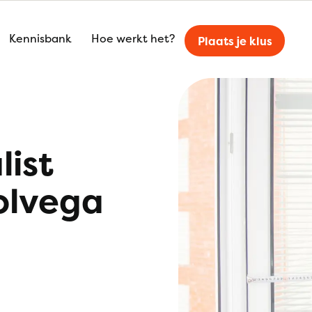
Kennisbank
Hoe werkt het?
Plaats je klus
list
olvega