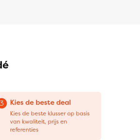
dé
Kies de beste deal
3
Kies de beste klusser op basis
van kwaliteit, prijs en
referenties