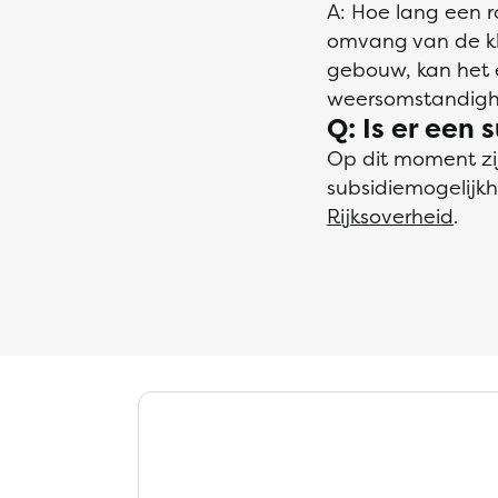
A: Hoe lang een r
omvang van de klus
gebouw, kan het e
weersomstandighe
Q: Is er een 
Op dit moment zij
subsidiemogelijk
Rijksoverheid
.