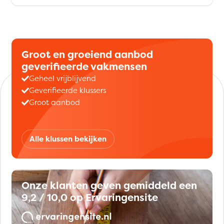
Groot en groeiend aanbod
geverifieerde vakmensen
Geheel vrijblijvend
Geverifieerde klussers
Groot aanbod
Alle klussen bekijken
Onze klanten geven gemiddeld een
9,2 / 10,0 op Ervaringensite