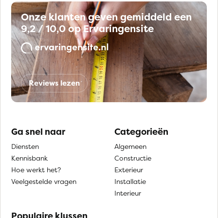
Onze klanten geven gemiddeld een
9,2 / 10,0 op Ervaringensite
Reviews lezen
Ga snel naar
Categorieën
Diensten
Algemeen
Kennisbank
Constructie
Hoe werkt het?
Exterieur
Veelgestelde vragen
Installatie
Interieur
Populaire klussen