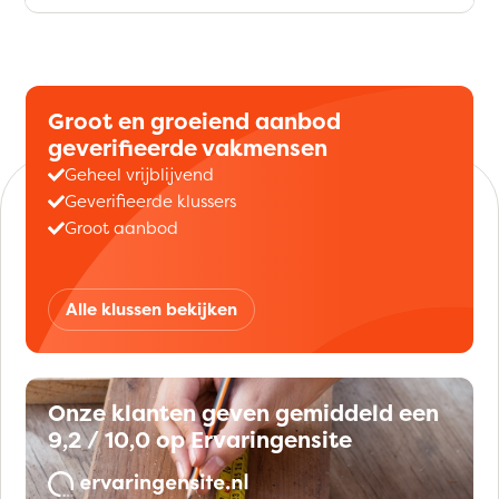
Groot en groeiend aanbod
geverifieerde vakmensen
Geheel vrijblijvend
Geverifieerde klussers
Groot aanbod
Alle klussen bekijken
Onze klanten geven gemiddeld een
9,2 / 10,0 op Ervaringensite