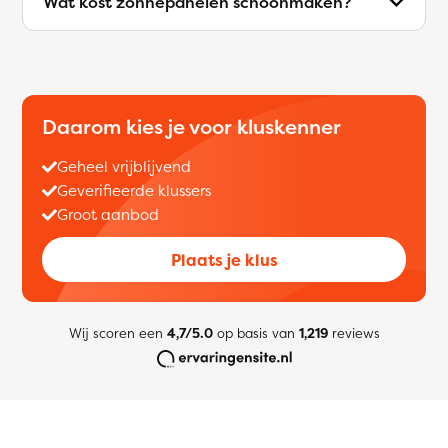
Wat kost zonnepanelen schoonmaken?
Daarom kies je voor kluskenner
Geheel vrijblijvend
Geverifieerde klussers
Groot aanbod
Plaats je klus
Wij scoren een
4,7/5.0
op basis van
1,219
reviews