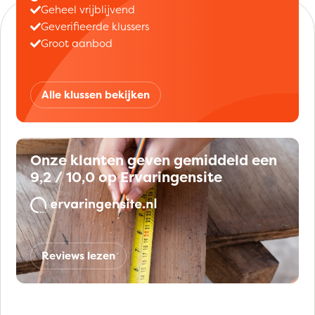
Geheel vrijblijvend
Geverifieerde klussers
Groot aanbod
Alle klussen bekijken
Onze klanten geven gemiddeld een
9,2 / 10,0 op Ervaringensite
Reviews lezen