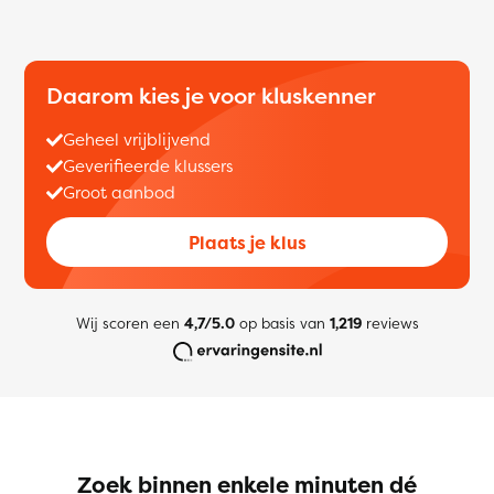
Daarom kies je voor kluskenner
Geheel vrijblijvend
Geverifieerde klussers
Groot aanbod
Plaats je klus
Wij scoren een
4,7/5.0
op basis van
1,219
reviews
Zoek binnen enkele minuten dé