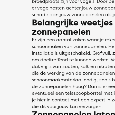
broedplaats zijn voor vogels. Door pe
er vogelnesten achter jouw zonnepan
schade aan jouw zonnepanelen als j
Belangrijke weetjes 
zonnepanelen
Er zijn een aantal zaken waar je re
schoonmaken van zonnepanelen. Het i
installatie is uitgeschakeld. Grof vui
om doeltreffend te kunnen werken. V
dat vrij is van zouten, kalk en nitrat
die de werking van de zonnepanelen 
schoonmaakmateriaal nodig, zoals bo
de zonnepanelen hoog? Dan is er ee
eventueel een telescoopborstel met
je hier in contact met een expert in
die dit voor jouw kan verzorgen!
Zonnepanelen laten 