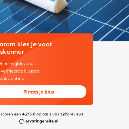
arom kies je voor
uskenner
heel vrijblijvend
verifieerde klussers
oot aanbod
Plaats je klus
 scoren een
4,7/5.0
op basis van
1,219
reviews