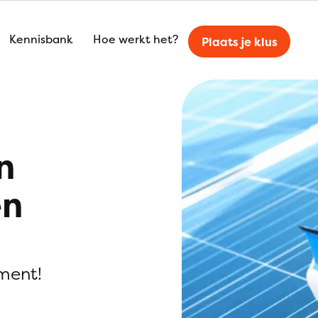
Kennisbank
Hoe werkt het?
Plaats je klus
n
en
ment!