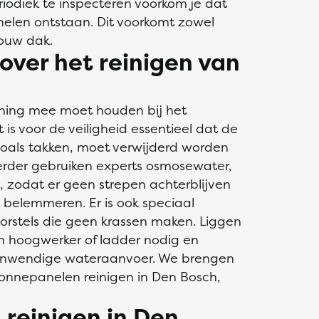
riodiek te inspecteren voorkom je dat
elen ontstaan. Dit voorkomt zowel
ouw dak.
over het reinigen van
kening mee moet houden bij het
s voor de veiligheid essentieel dat de
l, zoals takken, moet verwijderd worden
erder gebruiken experts osmosewater,
en, zodat er geen strepen achterblijven
belemmeren. Er is ook speciaal
rstels die geen krassen maken. Liggen
n hoogwerker of ladder nodig en
 inwendige wateraanvoer. We brengen
 zonnepanelen reinigen in Den Bosch,
reinigen in Den