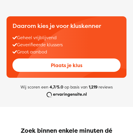
Daarom kies je voor kluskenner
Geheel vrijblijvend
Geverifieerde klussers
Groot aanbod
Plaats je klus
Wij scoren een
4,7/5.0
op basis van
1,219
reviews
Zoek binnen enkele minuten dé