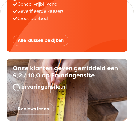
Geheel vrijblijvend
Geverifieerde klussers
Groot aanbod
Alle klussen bekijken
Onze klanten geven gemiddeld een
9,2 / 10,0 op Ervaringensite
Reviews lezen