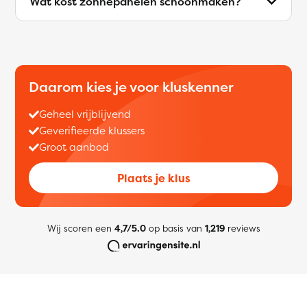
Wat kost zonnepanelen schoonmaken?
Daarom kies je voor kluskenner
Geheel vrijblijvend
Geverifieerde klussers
Groot aanbod
Plaats je klus
Wij scoren een
4,7/5.0
op basis van
1,219
reviews