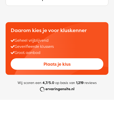
Daarom kies je voor kluskenner
Geheel vrijblijvend
Geverifieerde klussers
Groot aanbod
Plaats je klus
Wij scoren een
4,7/5.0
op basis van
1,219
reviews