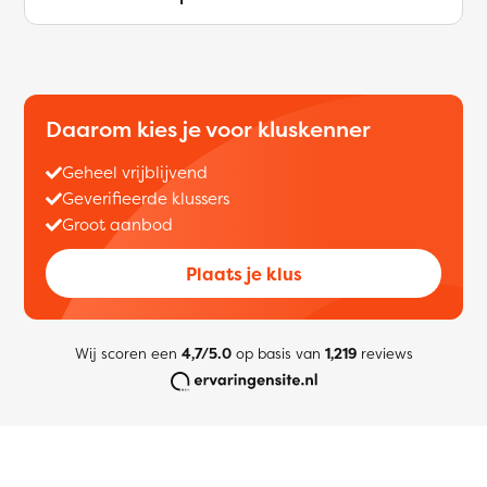
Daarom kies je voor kluskenner
Geheel vrijblijvend
Geverifieerde klussers
Groot aanbod
Plaats je klus
Wij scoren een
4,7/5.0
op basis van
1,219
reviews