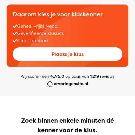
Daarom kies je voor kluskenner
Geheel vrijblijvend
Geverifieerde klussers
Groot aanbod
Plaats je klus
Wij scoren een
4,7/5.0
op basis van
1,219
reviews
Zoek binnen enkele minuten dé
kenner voor de klus.