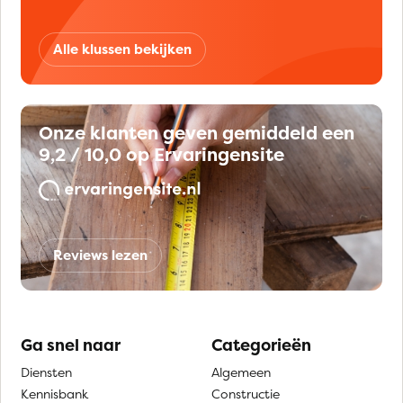
Alle klussen bekijken
Onze klanten geven gemiddeld een
9,2 / 10,0 op Ervaringensite
Reviews lezen
Ga snel naar
Categorieën
Diensten
Algemeen
Kennisbank
Constructie