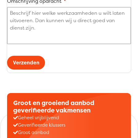
Omschrijving opdracht
*
Verzenden
Groot en groeiend aanbod
geverifieerde vakmensen
Geheel vrijblijvend
Geverifieerde klussers
Groot aanbod